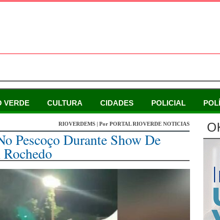
O VERDE
CULTURA
CIDADES
POLICIAL
POL
O
RIOVERDEMS | Por PORTAL RIOVERDE NOTICIAS
o Pescoço Durante Show De
 Rochedo