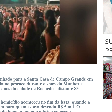
S
P
inhado para a Santa Casa de Campo Grande em
ada no pescoço durante o show do Munhoz e
anos da cidade de Rochedo - distante 83
homicídio aconteceu no fim da festa, quando a
m para quem estava devendo R$ 5 mil. O
oto do homem quando a briga começou.