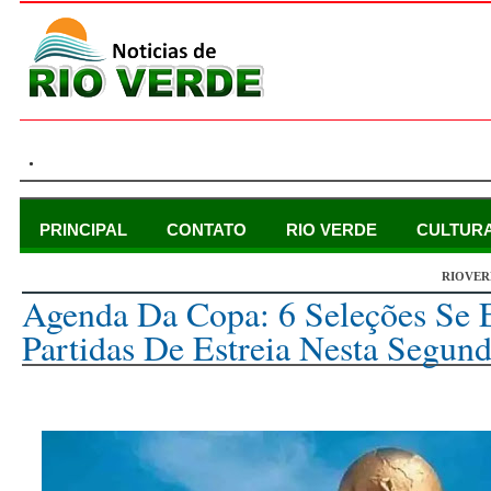
.
PRINCIPAL
CONTATO
RIO VERDE
CULTUR
RIOVER
segunda-feira, 21 de novembro de 2022
Agenda Da Copa: 6 Seleções Se
Partidas De Estreia Nesta Segund