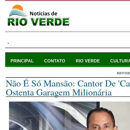
.
PRINCIPAL
CONTATO
RIO VERDE
CULTUR
RIOVER
domingo, 28 de janeiro de 2024
Não É Só Mansão: Cantor De 'Ca
Ostenta Garagem Milionária