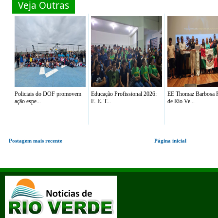
Veja Outras
Policiais do DOF promovem
Educação Profissional 2026:
EE Thomaz Barbosa R
ação espe...
E. E. T...
de Rio Ve...
Postagem mais recente
Página inicial