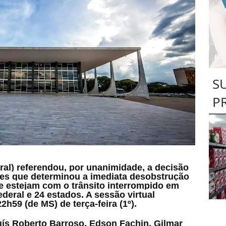
S
P
al) referendou, por unanimidade, a
decisão
aes
que determinou a imediata desobstrução
ue estejam com o trânsito interrompido em
ederal e 24 estados. A sessão virtual
2h59 (de MS) de terça-feira (1º).
Luís Roberto Barroso, Edson Fachin, Gilmar