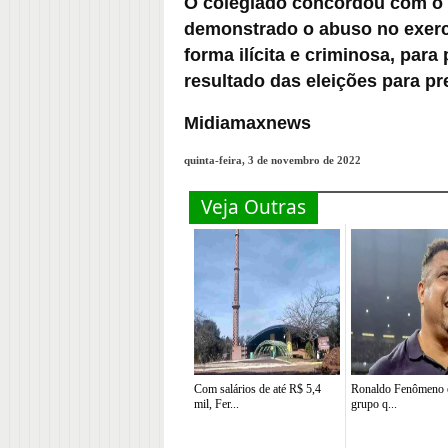
O colegiado concordou com o e
demonstrado o abuso no exercí
forma ilícita e criminosa, par
resultado das eleições para pr
Midiamaxnews
quinta-feira, 3 de novembro de 2022
Veja Outras
Com salários de até R$ 5,4
Ronaldo Fenômeno é
mil, Fer...
grupo q...