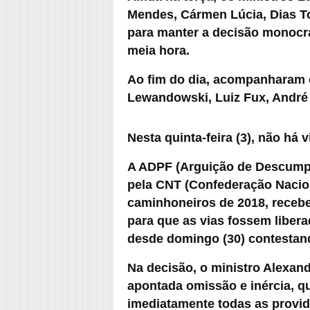
Mendes, Cármen Lúcia, Dias To
para manter a decisão monocr
meia hora
.
Ao fim do dia, acompanharam 
Lewandowski, Luiz Fux, Andr
Nesta quinta-feira (3),
não há v
A ADPF (Arguição de Descumpr
pela CNT (Confederação Nacion
caminhoneiros de 2018, recebe
para que as vias fossem libe
desde domingo (30) contestand
Na decisão
, o ministro Alexa
apontada omissão e inércia, qu
imediatamente todas as provid