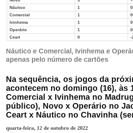
Novo
3
+
Náutico
1
0
Comercial
1
0
Ivinhema
1
0
Operário
1
0
Ceart
0
-
Náutico e Comercial, Ivinhema e Operá
apenas pelo número de cartões
Na sequência, os jogos da próx
acontecem no domingo (16), às 
Comercial x Ivinhema no Madru
público), Novo x Operário no Ja
Ceart x Náutico no Chavinha (se
quarta-feira, 12 de outubro de 2022