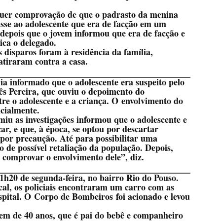
uer comprovação de que o padrasto da menina
isse ao adolescente que era de facção em um
, depois que o jovem informou que era de facção e
lica o delegado.
 disparos foram à residência da família,
tiraram contra a casa.
via informado que o adolescente era suspeito pelo
ês Pereira, que ouviu o depoimento do
re o adolescente e a criança. O envolvimento do
icialmente.
iu as investigações informou que o adolescente e
r, e que, à época, se optou por descartar
por precaução. Até para possibilitar uma
o de possível retaliação da população. Depois,
 comprovar o envolvimento dele”, diz.
1h20 de segunda-feira, no bairro Rio do Pouso.
cal, os policiais encontraram um carro com as
spital. O Corpo de Bombeiros foi acionado e levou
.
m de 40 anos, que é pai do bebê e companheiro