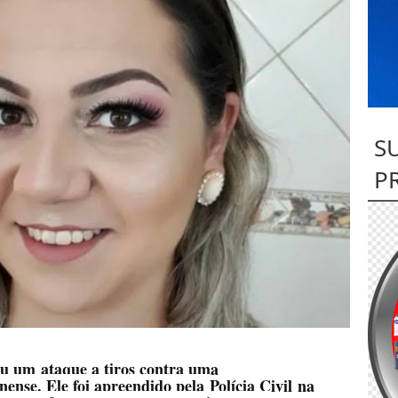
S
P
u um ataque a tiros contra uma
nense. Ele foi apreendido pela
Polícia Civil
na