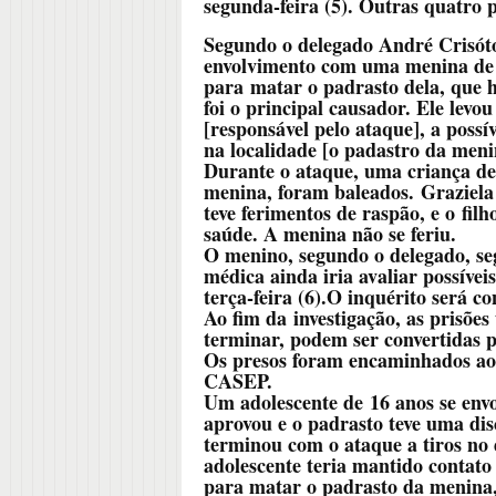
segunda-feira (5). Outras quatro
Segundo o delegado André Crisót
envolvimento com uma menina de
para
matar o padrasto dela, que 
foi o principal causador. Ele levo
[responsável pelo ataque], a possív
na localidade [o padastro da meni
Durante o ataque, uma criança de 
menina, foram baleados.
Graziela
teve ferimentos de raspão, e o fil
saúde. A menina não se feriu.
O menino, segundo o delegado, seg
médica ainda iria avaliar possíve
terça-feira (6).O inquérito será c
Ao fim da investigação, as prisõ
terminar, podem ser convertidas p
Os presos foram encaminhados ao 
CASEP.
Um adolescente de
16 anos se env
aprovou e o padrasto teve uma dis
terminou com o ataque a tiros no 
adolescente teria mantido contato 
para matar o padrasto da menina,