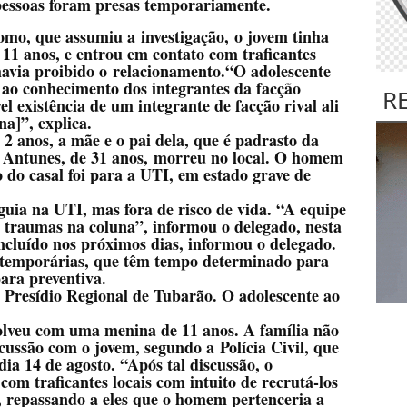
 pessoas foram presas temporariamente.
omo, que assumiu a investigação,
o jovem tinha
 11 anos
, e entrou em contato com traficantes
havia proibido o relacionamento.
“O adolescente
u ao conhecimento dos integrantes da facção
R
el existência de um integrante de facção rival ali
na]”, explica.
2 anos, a mãe e o pai dela, que é padrasto da
 Antunes, de 31 anos,
morreu no local. O homem
ho do casal foi para a UTI, em estado grave de
uia na UTI, mas fora de risco de vida. “A equipe
is traumas na coluna”, informou o delegado, nesta
oncluído nos próximos dias, informou o delegado.
es temporárias, que têm tempo determinado para
ara preventiva.
Presídio Regional de Tubarão. O adolescente ao
olveu com uma menina de 11 anos. A família não
cussão com o jovem, segundo a Polícia Civil, que
dia 14 de agosto
. “Após tal discussão, o
com traficantes locais com intuito de recrutá-los
 repassando a eles que o homem pertenceria a