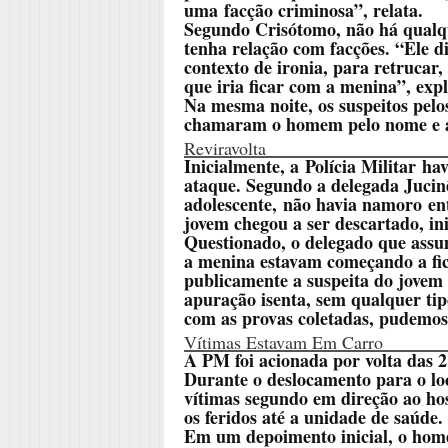
uma facção criminosa”, relata.
Segundo Crisótomo, não há qualq
tenha relação com facções. “Ele d
contexto de ironia, para retrucar
que iria ficar com a menina”, exp
Na mesma noite, os suspeitos pelos
chamaram o homem pelo nome e a
Reviravolta
Inicialmente, a Polícia Militar ha
ataque. Segundo a delegada Jucin
adolescente, não havia namoro ent
jovem chegou a ser descartado, in
Questionado, o delegado que assum
a menina estavam começando a fica
publicamente a suspeita do jovem 
apuração isenta, sem qualquer tip
com as provas coletadas, pudemos
Vítimas Estavam Em Carro
A PM foi acionada por volta das 2
Durante o deslocamento para o lo
vítimas segundo em direção ao ho
os feridos até a unidade de saúde
Em um depoimento inicial, o home