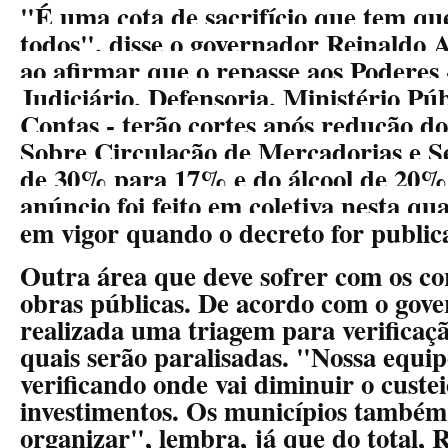
"É uma cota de sacrifício que tem qu
todos", disse o governador Reinald
ao afirmar que o repasse aos Poderes -
Judiciário, Defensoria, Ministério Pú
Contas - terão cortes após redução do
Sobre Circulação de Mercadorias e Se
de 30% para 17% e do álcool de 20
anúncio foi feito em coletiva nesta qua
em vigor quando o decreto for public
Outra área que deve sofrer com os co
obras públicas. De acordo com o gove
realizada uma triagem para verificaç
quais serão paralisadas. "Nossa equip
verificando onde vai diminuir o custei
investimentos. Os municípios também 
organizar", lembra, já que do total, 