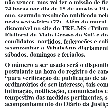
não vencer, mas vai ter a missão de fi
24 horas por dia de 15 de agosto a 19
ano, segundo resolução publicada pela
nesta sexta-feira (22).
Além do mural e
disponível no site do TRE-MS (Tribu
Eleitoral de Mato Grosso do Sul) e do
candidatos, partidos, federações e co
acompanhar o
WhatsApp
diariament
sábados, domingos e feriados.
O número a ser usado será o disponib
postulante na hora do registro de can
“para verificação de publicação de ato
ordinatórios de seu interesse, tais com
intimação, notificação, comunicados e 
tempestiva das medidas pertinentes, 
acompanhamento do Diário da Justiça