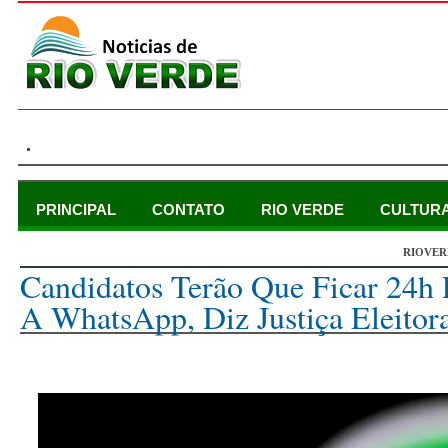
.
PRINCIPAL
CONTATO
RIO VERDE
CULTUR
RIOVER
domingo, 24 de julho de 2022
Candidatos Terão Que Ficar 24h 
A WhatsApp, Diz Justiça Eleitor