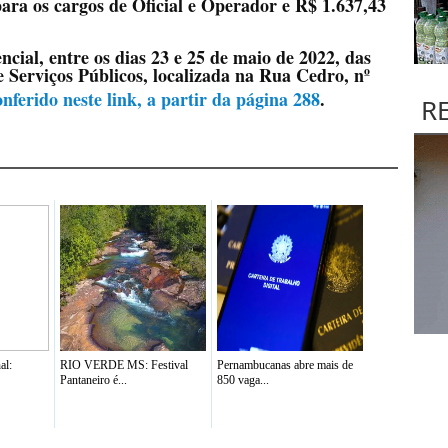
para os cargos de Oficial e Operador e R$ 1.637,43
ncial, entre os dias 23 e 25 de maio de 2022, das
 Serviços Públicos, localizada na Rua Cedro, nº
nferido neste link, a partir da página 288
.
R
al:
RIO VERDE MS: Festival
Pernambucanas abre mais de
Pantaneiro é...
850 vaga...