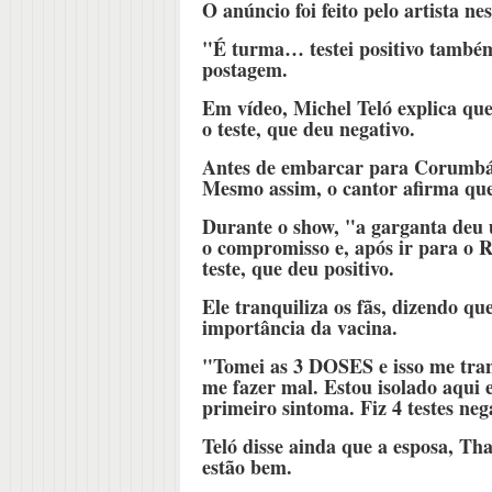
O anúncio foi feito pelo artista ne
"É turma… testei positivo també
postagem.
Em vídeo, Michel Teló explica que
o teste, que deu negativo.
Antes de embarcar para Corumbá, 
Mesmo assim, o cantor afirma que 
Durante o show, "a garganta deu 
o compromisso e, após ir para o R
teste, que deu positivo.
Ele tranquiliza os fãs, dizendo qu
importância da vacina.
"Tomei as 3 DOSES e isso me tranq
me fazer mal. Estou isolado aqui
primeiro sintoma. Fiz 4 testes nega
Teló disse ainda que a esposa, Thai
estão bem.