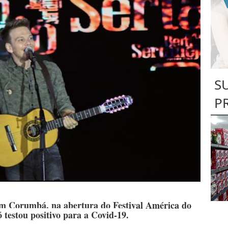
S
P
em Corumbá, na abertura do Festival América do
 testou positivo para a Covid-19.