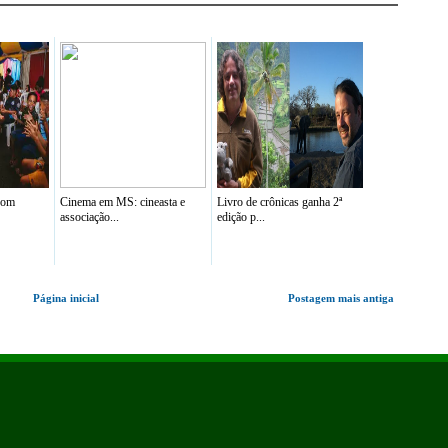
 com
Cinema em MS: cineasta e
Livro de crônicas ganha 2ª
associação...
edição p...
Página inicial
Postagem mais antiga