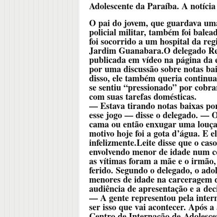
Adolescente da Paraíba. A notícia
O pai do jovem, que guardava uma
policial militar, também foi bale
foi socorrido a um hospital da re
Jardim Guanabara.O delegado Ren
publicada em vídeo na página da 
por uma discussão sobre notas bai
disso, ele também queria continua
se sentiu “pressionado” por cobr
com suas tarefas domésticas.
— Estava tirando notas baixas po
esse jogo — disse o delegado. —
cama ou então enxugar uma louça, 
motivo hoje foi a gota d’água. E e
infelizmente.Leite disse que o ca
envolvendo menor de idade num co
as vítimas foram a mãe e o irmão
ferido. Segundo o delegado, o ado
menores de idade na carceragem d
audiência de apresentação e a deci
— A gente representou pela inter
ser isso que vai acontecer. Após a
Centro de Internação de Adolescen