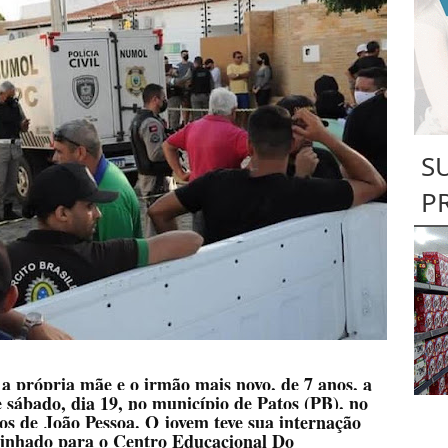
S
P
a própria mãe e o irmão mais novo, de 7 anos, a
e sábado, dia 19, no município de Patos (PB), no
os de
João Pessoa
. O jovem teve sua internação
minhado para o Centro Educacional Do