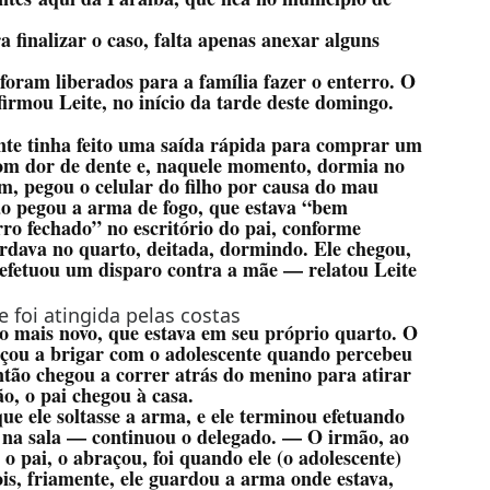
ra finalizar o caso, falta apenas anexar alguns
foram liberados para a família fazer o enterro. O
irmou Leite, no início da tarde deste domingo.
ante tinha feito uma saída rápida para comprar um
om dor de dente e, naquele momento, dormia no
ém, pegou o celular do filho por causa do mau
o pegou a arma de fogo, que estava “bem
o fechado” no escritório do pai, conforme
rdava no quarto, deitada, dormindo. Ele chegou,
 efetuou um disparo contra a mãe — relatou Leite
 foi atingida pelas costas
o mais novo, que estava em seu próprio quarto. O
eçou a brigar com o adolescente quando percebeu
ntão chegou a correr atrás do menino para atirar
o, o pai chegou à casa.
ue ele soltasse a arma, e ele terminou efetuando
u na sala — continuou o delegado. — O irmão, ao
r o pai, o abraçou, foi quando ele (o adolescente)
ois, friamente, ele guardou a arma onde estava,