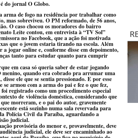
 é do jornal O Globo.
 arma de fogo na residência por trabalhar como
ado, mas sobreviveu. O PM reformado, de 56 anos,
gião. O caso chocou os moradores do bairro
ato Leite contou, em entrevista à “TV Sol”
R
emissora no Facebook, que a ação foi motivada
xas que o jovem estaria tirando na escola. Além
r a jogar online e, conforme disse em depoimento,
anças tanto para estudar quanto para cumprir
rque em casa só queria saber de estar jogando
 O menino, quando era cobrado pra arrumar uma
disse ele que se sentia pressionado. E por esse
le se armou com a arma do pai e fez o que fez,
so foi registrado como um procedimento especial
ntexto de violência doméstica, considerando que
, que morreram, e o pai do autor, gravemente
lescente está sozinho numa sala revervada para
a Polícia Civil da Paraíba, aguardando a
são judicial.
nação provisória do menor e, provavelmente, deve
 audiência judicial, ele deve ser encaminhado ao
tes aqui da Paraíba, que fica no município de