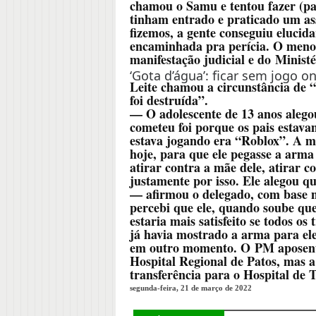
chamou o Samu e tentou fazer (par
tinham entrado e praticado um ass
fizemos, a gente conseguiu elucida
encaminhada pra perícia. O meno
manifestação judicial e do Ministé
‘Gota d’água’: ficar sem jogo on
Leite chamou a circunstância de 
foi destruída”.
— O adolescente de 13 anos alegou
cometeu foi porque os pais estava
estava jogando era “Roblox”. A mo
hoje, para que ele pegasse a arma d
atirar contra a mãe dele, atirar c
justamente por isso. Ele alegou qu
— afirmou o delegado, com base 
percebi que ele, quando soube que 
estaria mais satisfeito se todos os
já havia mostrado a arma para el
em outro momento. O PM aposentad
Hospital Regional de Patos, mas 
transferência para o Hospital d
segunda-feira, 21 de março de 2022