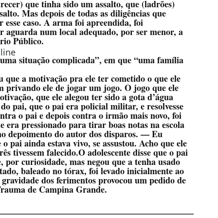
ecer) que tinha sido um assalto, que (ladrões)
alto. Mas depois de todas as diligências que
r esse caso. A arma foi apreendida, foi
r aguarda num local adequado, por ser menor, a
rio Público.
line
“uma situação complicada”, em que “uma família
 que a motivação pra ele ter cometido o que ele
m privando ele de jogar um jogo. O jogo que ele
tivação, que ele alegou ter sido a gota d’água
o pai, que o pai era policial militar, e resolvesse
ontra o pai e depois contra o irmão mais novo, foi
e era pressionado para tirar boas notas na escola
no depoimento do autor dos disparos. — Eu
o pai ainda estava vivo, se assustou. Acho que ele
 três tivessem falecido.O adolescente disse que o pai
e, por curiosidade, mas negou que a tenha usado
o, baleado no tórax, foi levado inicialmente ao
a gravidade dos ferimentos provocou um pedido de
e Trauma de Campina Grande.