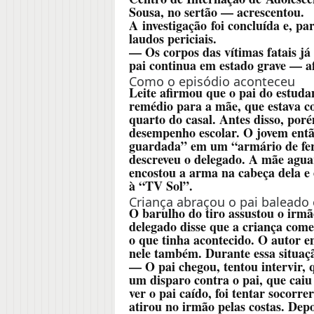
Sousa, no sertão — acrescentou.
A investigação foi concluída e, pa
laudos periciais.
— Os corpos das vítimas fatais já 
pai continua em estado grave — af
Como o episódio aconteceu
Leite afirmou que o pai do estud
remédio para a mãe, que estava c
quarto do casal. Antes disso, por
desempenho escolar. O jovem entã
guardada” em um “armário de ferr
descreveu o delegado. A mãe agua
encostou a arma na cabeça dela e
à “TV Sol”.
Criança abraçou o pai baleado e
O barulho do tiro assustou o irmã
delegado disse que a criança com
o que tinha acontecido. O autor e
nele também. Durante essa situaçã
— O pai chegou, tentou intervir, q
um disparo contra o pai, que cai
ver o pai caído, foi tentar socorre
atirou no irmão pelas costas. Dep