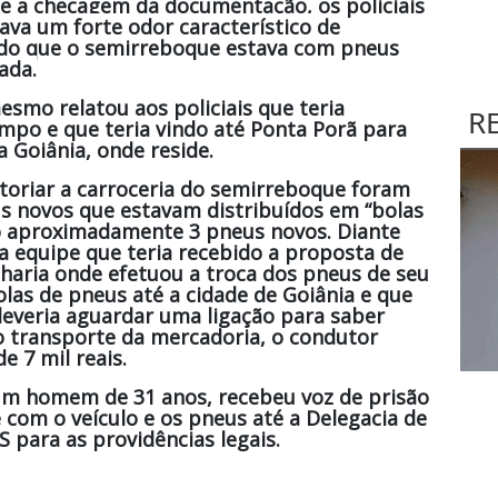
e a checagem da documentação, os policiais
ava um forte odor característico de
ado que o semirreboque estava com pneus
ada.
esmo relatou aos policiais que teria
R
empo e que teria vindo até Ponta Porã para
a Goiânia, onde reside.
storiar a carroceria do semirreboque foram
s novos que estavam distribuídos em “bolas
o aproximadamente 3 pneus novos. Diante
a equipe que teria recebido a proposta de
haria onde efetuou a troca dos pneus de seu
olas de pneus até a cidade de Goiânia e que
deveria aguardar uma ligação para saber
o transporte da mercadoria, o condutor
e 7 mil reais.
 um homem de 31 anos, recebeu voz de prisão
com o veículo e os pneus até a Delegacia de
 para as providências legais.