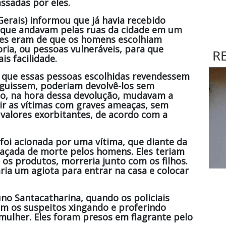
ssadas por eles.
Gerais) informou que já havia recebido
 que andavam pelas ruas da cidade em um
ções eram de que os homens escolhiam
ria, ou pessoas vulneráveis, para que
R
s facilidade.
 que essas pessoas escolhidas revendessem
eguissem, poderiam devolvê-los sem
o, na hora dessa devolução, mudavam a
ir as vítimas com graves ameaças, sem
 valores exorbitantes, de acordo com a
a foi acionada por uma vítima, que diante da
eaçada de morte pelos homens. Eles teriam
 os produtos, morreria junto com os filhos.
ria um agiota para entrar na casa e colocar
o Santacatharina, quando os policiais
am os suspeitos xingando e proferindo
mulher. Eles foram presos em flagrante pelo