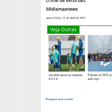
crime de extorsão.
Midiamaxnews
quarta-feira, 21 de abril de 2021
Veja Outras
Ancelotti aposta no esquema
Policiais do DOF 
4-4-2 d...
ação espe...
Postagem mais recente