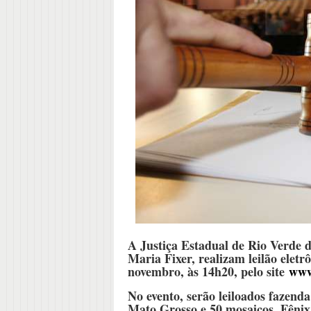
A Justiça Estadual de Rio Verde d
Maria Fixer, realizam leilão elet
novembro, às 14h20, pelo site
www
No evento, serão leiloados fazend
Mato Grosso e 50 mosaicos, Fênix