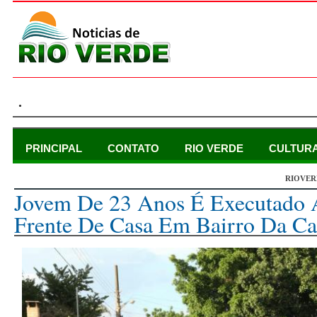
.
PRINCIPAL
CONTATO
RIO VERDE
CULTUR
RIOVER
quinta-feira, 19 de fevereiro de 2015
Jovem De 23 Anos É Executado 
Frente De Casa Em Bairro Da Ca