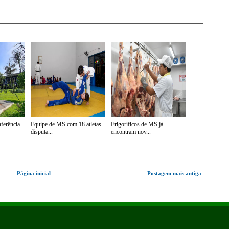
ferência
Equipe de MS com 18 atletas
Frigoríficos de MS já
disputa...
encontram nov...
Página inicial
Postagem mais antiga