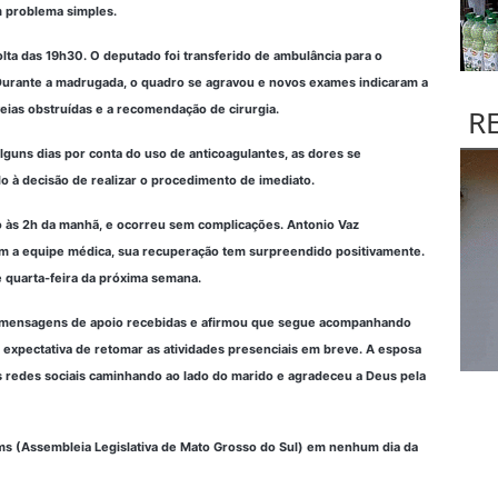
m problema simples.
lta das 19h30. O deputado foi transferido de ambulância para o
Durante a madrugada, o quadro se agravou e novos exames indicaram a
eias obstruídas e a recomendação de cirurgia.
R
uns dias por conta do uso de anticoagulantes, as dores se
ndo à decisão de realizar o procedimento de imediato.
do às 2h da manhã, e ocorreu sem complicações. Antonio Vaz
om a equipe médica, sua recuperação tem surpreendido positivamente.
e quarta-feira da próxima semana.
e mensagens de apoio recebidas e afirmou que segue acompanhando
expectativa de retomar as atividades presenciais em breve. A esposa
s redes sociais caminhando ao lado do marido e agradeceu a Deus pela
s (Assembleia Legislativa de Mato Grosso do Sul) em nenhum dia da