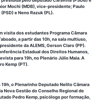
é presidida pelo deputado Caravina (PSDB) e
ior Mochi (MDB), vice-presidente; Paulo
 (PSD) e Neno Razuk (PL).
om visita dos estudantes Programa Câmara
aboado, a partir das 10h, na sala multiuso,
presidente da ALEMS, Gerson Claro (PP).
onferência Estadual dos Direitos Humanos,
vista para 19h, no Plenário Júlio Maia. A
ro Kemp (PT).
das 19h, o Plenarinho Deputado Nelito Câmara
 da Nova Gestão do Conselho Regional de
putado Pedro Kemp, psicólogo por formação,