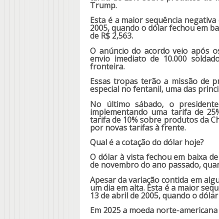
Trump.
Esta é a maior sequência negativa 
2005, quando o dólar fechou em ba
de R$ 2,563.
O anúncio do acordo veio após os
envio imediato de 10.000 soldad
fronteira.
Essas tropas terão a missão de p
especial no fentanil, uma das prin
No último sábado, o presiden
implementando uma tarifa de 25
tarifa de 10% sobre produtos da Ch
por novas tarifas à frente.
Qual é a cotação do dólar hoje?
O dólar à vista fechou em baixa de
de novembro do ano passado, quan
Apesar da variação contida em algu
um dia em alta. Esta é a maior seq
13 de abril de 2005, quando o dóla
Em 2025 a moeda norte-americana 