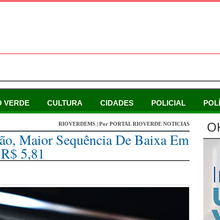
O VERDE
CULTURA
CIDADES
POLICIAL
POL
O
RIOVERDEMS | Por PORTAL RIOVERDE NOTICIAS
ssão, Maior Sequência De Baixa Em
 R$ 5,81