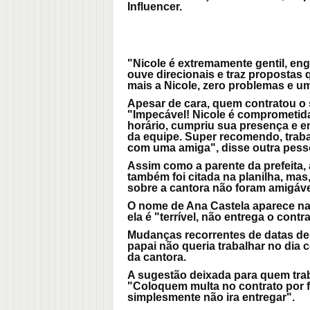
Influencer.
"Nicole é extremamente gentil, enga
ouve direcionais e traz propostas
mais a Nicole, zero problemas e um
Apesar de cara, quem contratou o s
"Impecável! Nicole é comprometida
horário, cumpriu sua presença e en
da equipe. Super recomendo, traba
com uma amiga", disse outra pesso
Assim como a parente da prefeita,
também foi citada na planilha, mas
sobre a cantora não foram amigáve
O nome de Ana Castela aparece na 
ela é "terrível, não entrega o con
Mudanças recorrentes de datas de
papai não queria trabalhar no dia 
da cantora.
A sugestão deixada para quem trab
"Coloquem multa no contrato por f
simplesmente não ira entregar".