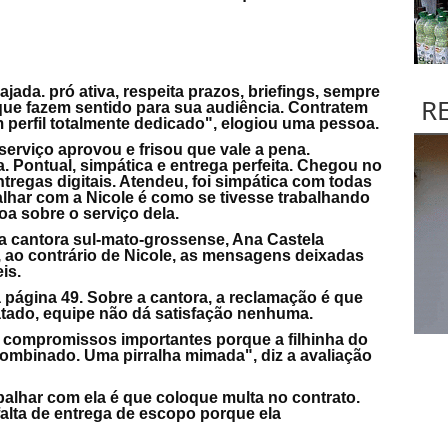
jada. pró ativa, respeita prazos, briefings, sempre
R
 que fazem sentido para sua audiência. Contratem
 perfil totalmente dedicado", elogiou uma pessoa.
erviço aprovou e frisou que vale a pena.
. Pontual, simpática e entrega perfeita. Chegou no
tregas digitais. Atendeu, foi simpática com todas
lhar com a Nicole é como se tivesse trabalhando
a sobre o serviço dela.
 a cantora sul-mato-grossense, Ana Castela
, ao contrário de Nicole, as mensagens deixadas
is.
página 49. Sobre a cantora, a reclamação é que
tratado, equipe não dá satisfação nenhuma.
 compromissos importantes porque a filhinha do
combinado. Uma pirralha mimada", diz a avaliação
alhar com ela é que coloque multa no contrato.
alta de entrega de escopo porque ela