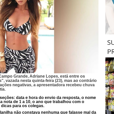
S
P
e Campo Grande, Adriane Lopes, está entre os
", vazada nesta quinta-feira (23), mas ao contrário
iações negativas, a apresentadora recebeu chuva
ia.
seções: data e hora do envio da resposta, o nome
ma nota de 1 a 10, o ano que trabalhou com o
 dicas para os colegas.
 planilha não constava nenhuma que falasse mal da