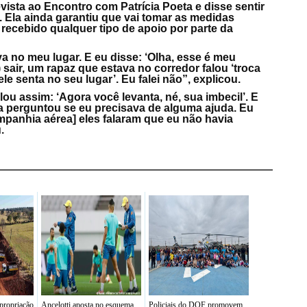
vista ao Encontro com Patrícia Poeta e disse sentir
Ela ainda garantiu que vai tomar as medidas
r recebido qualquer tipo de apoio por parte da
va no meu lugar. E eu disse: ‘Olha, esse é meu
 sair, um rapaz que estava no corredor falou ‘troca
le senta no seu lugar’. Eu falei não”, explicou.
lou assim: ‘Agora você levanta, né, sua imbecil’. E
 perguntou se eu precisava de alguma ajuda. Eu
panhia aérea] eles falaram que eu não havia
.
propriação
Ancelotti aposta no esquema
Policiais do DOF promovem