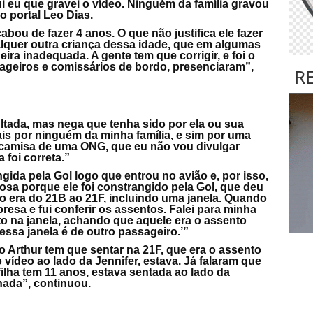
ui eu que gravei o vídeo. Ninguém da família gravou
o portal Leo Dias.
abou de fazer 4 anos. O que não justifica ele fazer
lquer outra criança dessa idade, que em algumas
ira inadequada. A gente tem que corrigir, e foi o
ageiros e comissários de bordo, presenciaram”,
R
sultada, mas nega que tenha sido por ela ou sua
mais por ninguém da minha família, e sim por uma
camisa de uma ONG, que eu não vou divulgar
 foi correta.”
gida pela Gol logo que entrou no avião e, por isso,
osa porque ele foi constrangido pela Gol, que deu
to era do 21B ao 21F, incluindo uma janela. Quando
presa e fui conferir os assentos. Falei para minha
to na janela, achando que aquele era o assento
 essa janela é de outro passageiro.’”
 Arthur tem que sentar na 21F, que era o assento
 vídeo ao lado da Jennifer, estava. Já falaram que
filha tem 11 anos, estava sentada ao lado da
nada”, continuou.