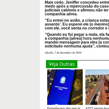
Mais cedo, Jeniffer concedeu entre
medo após a repercussão do caso. 
judiciais cabíveis e afirmou não te
companhia aérea.
“Eu entrei no avião, a criança esta
assento’. Eu esperei ele (o menino)
com ele, você senta no corredor e e
“Quando eu fui pegar a mala, ela fa
a companhia [aérea] hora nenhuma
mandei mensagem para eles [a com
solicitado nenhuma ajuda”, contou
sábado, 7 de dezembro de 2024
Veja Outras
Pernambucanas abre mais de
ANTT autoriza desa