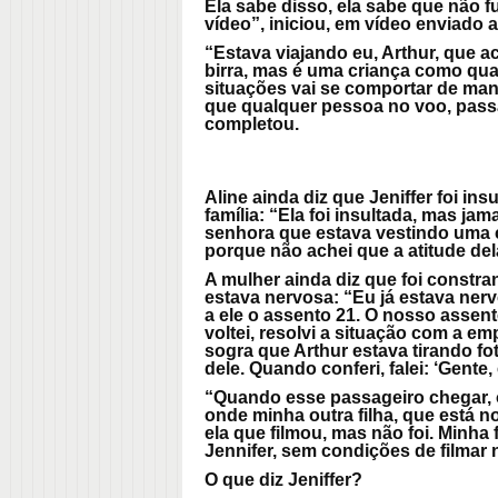
Ela sabe disso, ela sabe que não f
vídeo”, iniciou, em vídeo enviado a
“Estava viajando eu, Arthur, que ac
birra, mas é uma criança como qua
situações vai se comportar de mane
que qualquer pessoa no voo, pass
completou.
Aline ainda diz que Jeniffer foi in
família: “Ela foi insultada, mas ja
senhora que estava vestindo uma 
porque não achei que a atitude dela
A mulher ainda diz que foi constran
estava nervosa: “Eu já estava nerv
a ele o assento 21. O nosso assen
voltei, resolvi a situação com a em
sogra que Arthur estava tirando fo
dele. Quando conferi, falei: ‘Gente,
“Quando esse passageiro chegar, o
onde minha outra filha, que está no
ela que filmou, mas não foi. Minha 
Jennifer, sem condições de filmar 
O que diz Jeniffer?