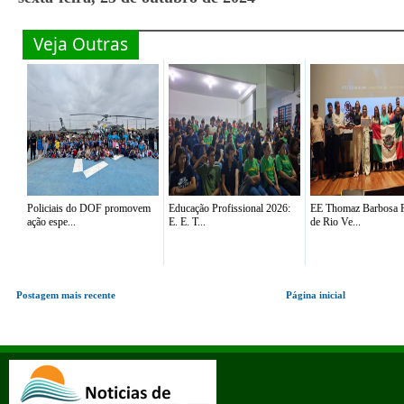
Veja Outras
Policiais do DOF promovem
Educação Profissional 2026:
EE Thomaz Barbosa R
ação espe...
E. E. T...
de Rio Ve...
Postagem mais recente
Página inicial