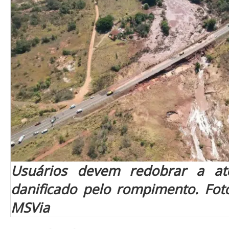
Usuários devem redobrar a at
danificado pelo rompimento. Fot
MSVia