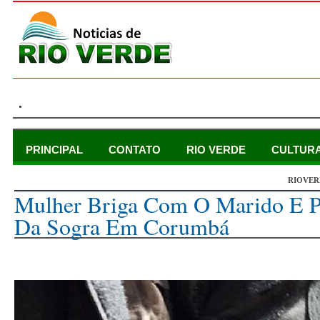
.
PRINCIPAL
CONTATO
RIO VERDE
CULTUR
RIOVER
terça-feira, 9 de julho de 2024
Mulher Briga Com O Marido E P
Da Sogra Em Corumbá