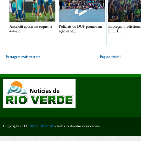
Ancelotti aposta no esquema
Policiais do DOF promovem
Educação Profissiona
4-4-2 d...
ação espe...
E. E. T...
Postagem mais recente
Página inicial
Copyright 2013
RIO VERDE MS
-Todos os direitos reservados-