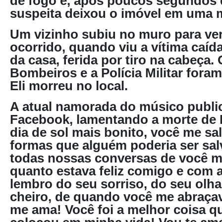
de fogo e, após poucos segundos d
suspeita deixou o imóvel em uma m
Um vizinho subiu no muro para veri
ocorrido, quando viu a vítima caíd
da casa, ferida por tiro na cabeça.
Bombeiros e a Polícia Militar for
Eli morreu no local.
A atual namorada do músico publi
Facebook, lamentando a morte de E
dia de sol mais bonito, você me sa
formas que alguém poderia ser sal
todas nossas conversas de você m
quanto estava feliz comigo e com a
lembro do seu sorriso, do seu olh
cheiro, de quando você me abraça
me ama! Você foi a melhor coisa qu