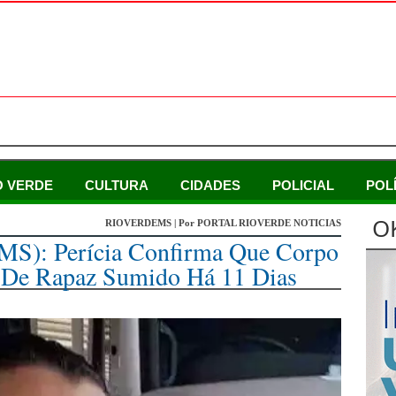
O VERDE
CULTURA
CIDADES
POLICIAL
POL
O
RIOVERDEMS | Por PORTAL RIOVERDE NOTICIAS
(MS): Perícia Confirma Que Corpo
 De Rapaz Sumido Há 11 Dias