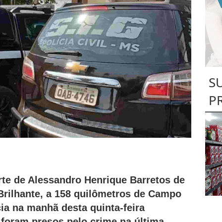
S
P
rte de Alessandro Henrique Barretos de
Brilhante, a 158 quilômetros de Campo
cia na manhã desta quinta-feira
 foram presos pelo crime na última