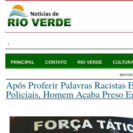
.
PRINCIPAL
CONTATO
RIO VERDE
CULTUR
RIOVER
segunda-feira, 11 de março de 2024
Após Proferir Palavras Racistas 
Policiais, Homem Acaba Preso 