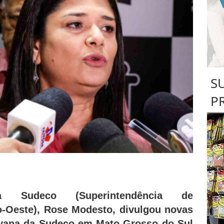
S
P
a Sudeco (Superintendência de
-Oeste), Rose Modesto, divulgou novas
avana da Sudeco em Mato Grosso do Sul