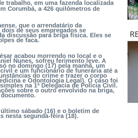
e trabalho, em uma fazenda localizada
em Corumbá, a 426 quilômetros de
ense, que o arrendatário da
e dois de seus empregados se
R
 discussão para briga física. Eles se
lpes de faca.
ésar acabou morrendo no local e o
niel Nunes, sofreu ferimento leve. A
e só no domingo (17) pela manhã, um
 civil e um funcionário de funerária até a
unstâncias do crime e trazer o corpo
edicina e Odontologia Legal). O caso foi
imples na 1ª Delegacia de Polícia Civil.
ções sobre o outro envolvido na briga,
 documento.
último sábado (16) e o boletim de
s nesta segunda-feira (18).