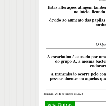
Estas alterações atingem també
no início, ficand
devido ao aumento das papila
bordos
O Que
A escarlatina é causada por um
do grupo A, a mesma bactér
endocard
A transmissão ocorre pelo cont
pessoas doentes ou aquelas qu
domingo, 26 de novembro de 2023
Veja Outras