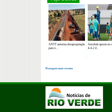
ANTT autoriza desapropriação
Ancelotti aposta no
para o...
4-4-2 d...
Postagem mais recente