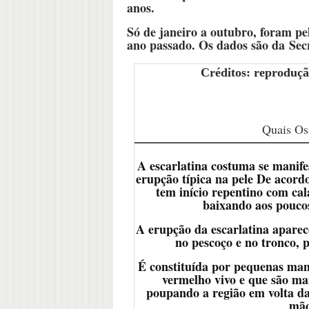
anos.
Só de janeiro a outubro, foram p
ano passado. Os dados são da Sec
Créditos: reproduç
Quais Os
A escarlatina costuma se manif
erupção típica na pele De acord
tem início repentino com cala
baixando aos poucos
A erupção da escarlatina aparec
no pescoço e no tronco,
É constituída por pequenas man
vermelho vivo e que são mais
poupando a região em volta da
mão