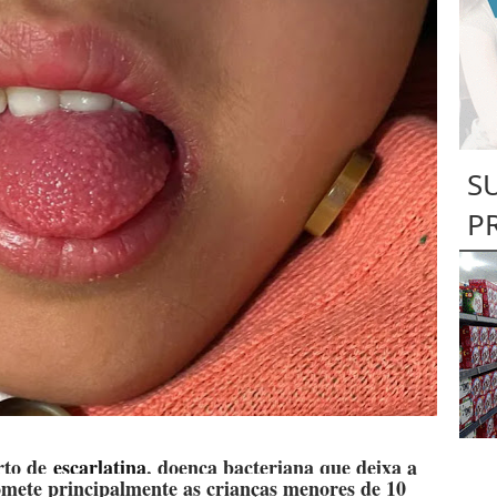
S
P
rto de
escarlatina
, doença bacteriana que deixa a
omete principalmente as crianças menores de 10