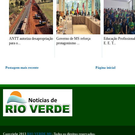
ANTT autoriza desapropriação
Governo de MS reforça
Educação Profissiona
para o...
protagonismo ...
E. E. T...
Postagem mais recente
Página inicial
Copyright 2013
RIO VERDE MS
-Todos os direitos reservados-