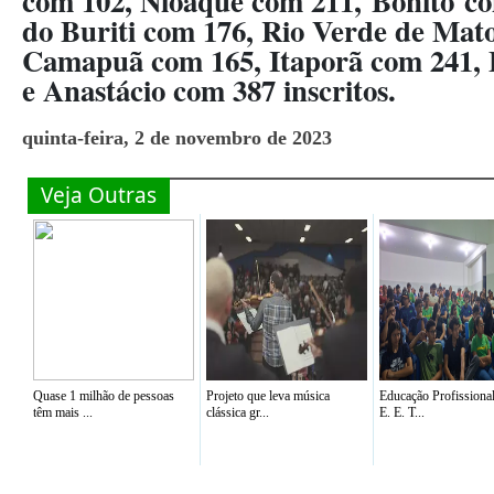
com 102, Nioaque com 211, Bonito co
do Buriti com 176, Rio Verde de Mat
Camapuã com 165, Itaporã com 241, B
e Anastácio com 387 inscritos.
quinta-feira, 2 de novembro de 2023
Veja Outras
Quase 1 milhão de pessoas
Projeto que leva música
Educação Profissiona
têm mais ...
clássica gr...
E. E. T...