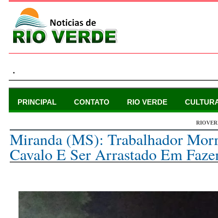
.
PRINCIPAL
CONTATO
RIO VERDE
CULTUR
RIOVER
quarta-feira, 8 de novembro de 2023
Miranda (MS): Trabalhador Mor
Cavalo E Ser Arrastado Em Faze