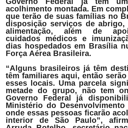
Governo Federal já tem um
acolhimento montada. Em comp
que terão de suas famílias no Br
disposição serviços de abrigo
alimentação, além de apoi
cuidados médicos e imunizaçã
dias hospedados em Brasília n
Força Aérea Brasileira.
“Alguns brasileiros já têm des
têm familiares aqui, então serã
esses locais. Uma parcela signi
metade do grupo, não tem on
Governo Federal já disponibil
Ministério do Desenvolvimento 
onde essas pessoas ficarão acol
interior de São Paulo”, afi
Arruda Botelho, secretário nac