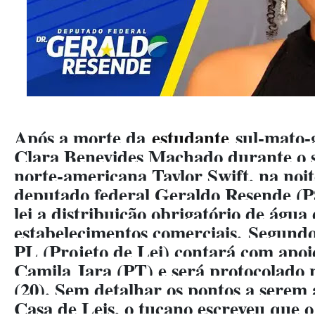
Após a morte da
estudante
sul-mato-
Clara Benevides Machado durante o 
norte-americana Taylor Swift, na noit
deputado federal Geraldo Resende (
lei a distribuição obrigatório de água
estabelecimentos comerciais.
Segundo 
PL (Projeto de Lei) contará com apo
Camila Jara (PT) e será protocolado 
(20). Sem detalhar os pontos a serem
Casa de Leis, o tucano escreveu que o