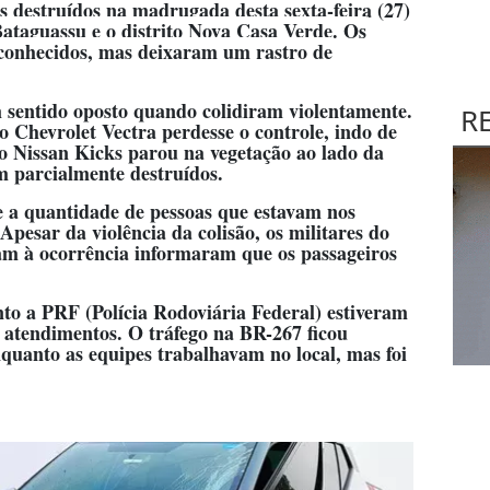
os destruídos na madrugada desta sexta-feira (27)
ataguassu e o distrito Nova Casa Verde. Os
sconhecidos, mas deixaram um rastro de
m sentido oposto quando colidiram violentamente.
R
o Chevrolet Vectra perdesse o controle, indo de
o Nissan Kicks parou na vegetação ao lado da
m parcialmente destruídos.
e a quantidade de pessoas que estavam nos
pesar da violência da colisão, os militares do
m à ocorrência informaram que os passageiros
o a PRF (Polícia Rodoviária Federal) estiveram
s atendimentos. O tráfego na BR-267 ficou
uanto as equipes trabalhavam no local, mas foi