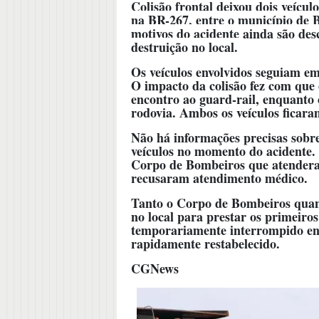
Colisão frontal deixou dois veícul
na BR-267, entre o município de B
motivos do acidente ainda são de
destruição no local.
Os veículos envolvidos seguiam e
O impacto da colisão fez com que 
encontro ao guard-rail, enquanto 
rodovia. Ambos os veículos ficara
Não há informações precisas sobr
veículos no momento do acidente. A
Corpo de Bombeiros que atendera
recusaram atendimento médico.
Tanto o Corpo de Bombeiros quant
no local para prestar os primeiro
temporariamente interrompido enq
rapidamente restabelecido.
CGNews