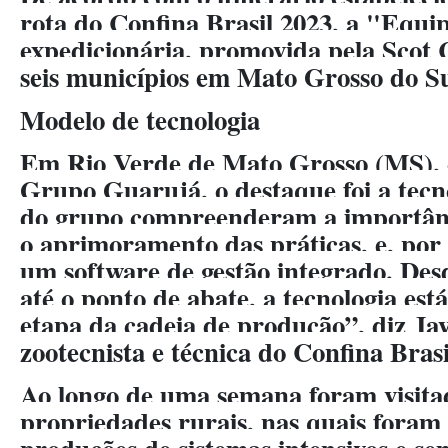
rota do Confina Brasil 2023, a "Equi
expedicionária, promovida pela Scot C
seis municípios em Mato Grosso do S
Modelo de tecnologia
Em Rio Verde de Mato Grosso (MS), 
Grupo Guarujá, o destaque foi a tecno
do grupo compreenderam a importânc
o aprimoramento das práticas, e, por 
um software de gestão integrado. Des
até o ponto de abate, a tecnologia es
etapa da cadeia de produção”, diz Ja
zootecnista e técnica do Confina Brasi
Ao longo de uma semana foram visita
propriedades rurais, nas quais foram