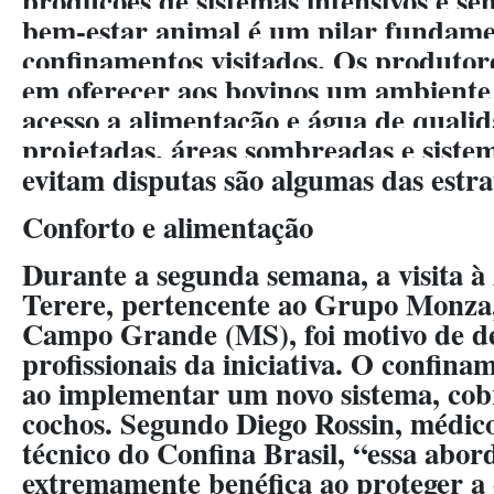
produções de sistemas intensivos e sem
bem-estar animal é um pilar fundame
confinamentos visitados. Os produto
em oferecer aos bovinos um ambiente
acesso a alimentação e água de quali
projetadas, áreas sombreadas e siste
evitam disputas são algumas das estra
Conforto e alimentação
Durante a segunda semana, a visita 
Terere, pertencente ao Grupo Monza,
Campo Grande (MS), foi motivo de de
profissionais da iniciativa. O confin
ao implementar um novo sistema, co
cochos. Segundo Diego Rossin, médico
técnico do Confina Brasil, “essa abo
extremamente benéfica ao proteger a