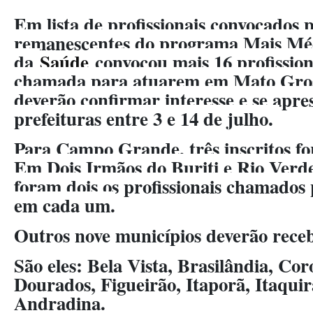
Em lista de profissionais convocados 
remanescentes do programa Mais Médi
da
Saúde
convocou mais 16 profissio
chamada para atuarem em Mato Gross
deverão confirmar interesse e se apr
prefeituras entre 3 e 14 de julho.
Para Campo Grande, três inscritos f
Em Dois Irmãos do Buriti e Rio Verd
foram dois os profissionais chamados
em cada um.
Outros nove municípios deverão rec
São eles: Bela Vista, Brasilândia, Co
Dourados, Figueirão, Itaporã, Itaqui
Andradina.