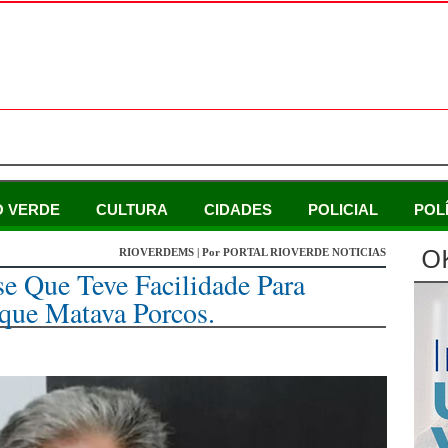
O VERDE
CULTURA
CIDADES
POLICIAL
POL
O
RIOVERDEMS | Por PORTAL RIOVERDE NOTICIAS
se Que Teve Facilidade Para
que Matava Porcos.