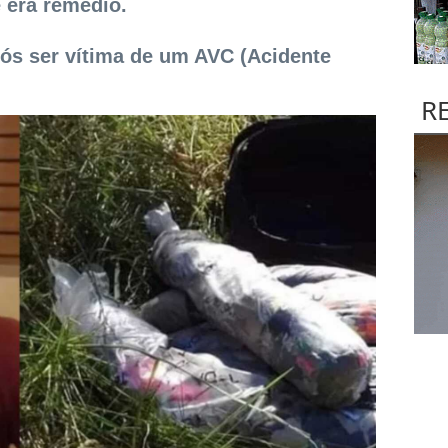
e era remédio.
ós ser vítima de um AVC (Acidente
R