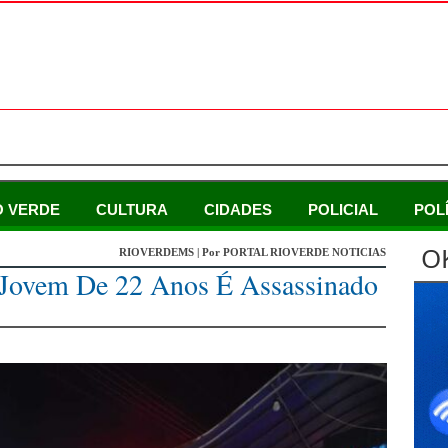
O VERDE
CULTURA
CIDADES
POLICIAL
POL
O
RIOVERDEMS | Por PORTAL RIOVERDE NOTICIAS
Jovem De 22 Anos É Assassinado