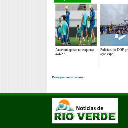
Ancelotti aposta no esquema
Policiais do DOF 
4-4-2 d...
ação espe...
Postagem mais recente