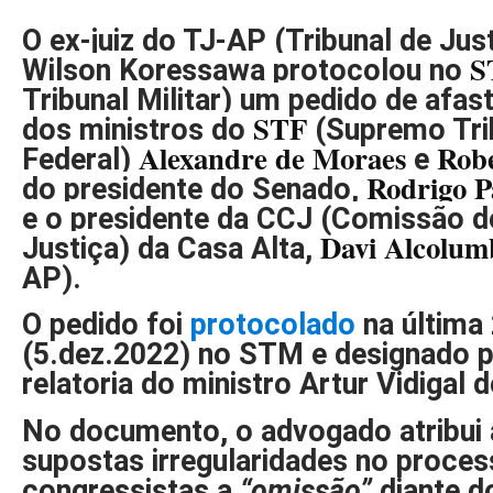
O ex-juiz do TJ-AP (Tribunal de Ju
S
Wilson Koressawa protocolou no
Tribunal Militar) um pedido de afas
STF
dos ministros do
(Supremo Tri
Alexandre de Moraes
Robe
Federal)
e
Rodrigo P
do presidente do Senado,
e o presidente da CCJ (Comissão d
Davi Alcolum
Justiça) da Casa Alta,
AP).
O pedido foi
protocolado
na última 
(5.dez.2022) no STM e designado p
relatoria do ministro Artur Vidigal d
No documento, o advogado atribui 
supostas irregularidades no process
congressistas a
“omissão”
diante d