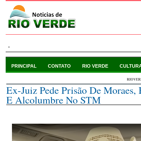
.
PRINCIPAL
CONTATO
RIO VERDE
CULTUR
RIOVER
segunda-feira, 12 de dezembro de 2022
Ex-Juiz Pede Prisão De Moraes, 
E Alcolumbre No STM