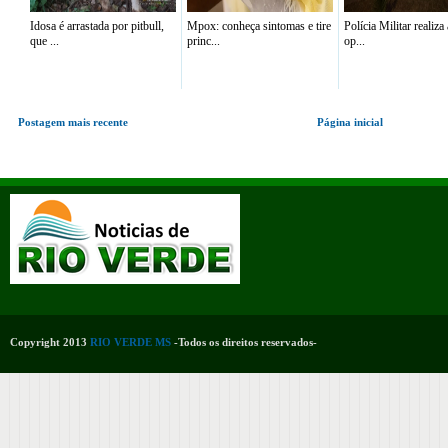
Idosa é arrastada por pitbull,
Mpox: conheça sintomas e tire
Polícia Militar realiza
que ...
princ...
op...
Postagem mais recente
Página inicial
Copyright 2013
RIO VERDE MS
-Todos os direitos reservados-