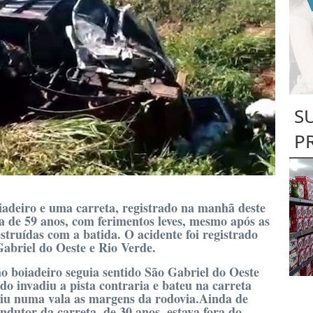
S
P
adeiro e uma carreta, registrado na manhã deste
a de 59 anos, com ferimentos leves, mesmo após as
truídas com a batida. O acidente foi registrado
abriel do Oeste e Rio Verde.
 boiadeiro seguia sentido São Gabriel do Oeste
do invadiu a pista contraria e bateu na carreta
caiu numa vala as margens da rodovia.Ainda de
dutor da carreta, de 30 anos, estava fora do