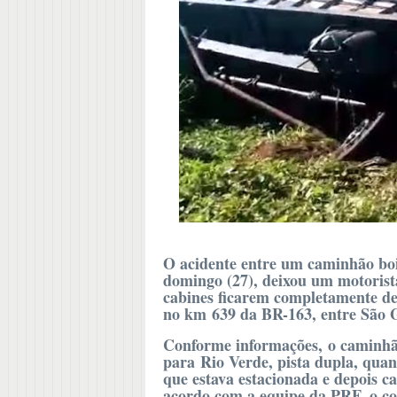
O acidente entre um caminhão boi
domingo (27), deixou um motorist
cabines ficarem completamente des
no km 639 da BR-163, entre São G
Conforme informações, o caminhão
para Rio Verde, pista dupla, quan
que estava estacionada e depois 
acordo com a equipe da PRF, o con