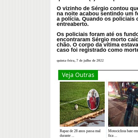
O vizinho de Sérgio contou que
na noite acabou sentindo um fo
a polícia. Quando os policiais
entreaberto.
Os policiais foram até os fund
encontraram Sérgio morto caí
chão. O corpo da vítima esta
caso foi registrado como morte
quinta-feira, 7 de julho de 2022
Veja Outras
Rapaz de 28 anos passa mal
Motociclista bate em
durante ...
fica ...