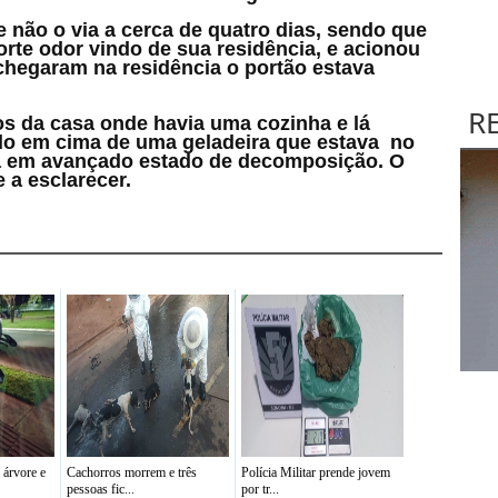
 não o via a cerca de quatro dias, sendo que
rte odor vindo de sua residência, e acionou
 chegaram na residência o portão estava
R
os da casa onde havia uma cozinha e lá
do em cima de uma geladeira que estava no
va em avançado estado de decomposição. O
 a esclarecer.
 árvore e
Cachorros morrem e três
Polícia Militar prende jovem
pessoas fic...
por tr...