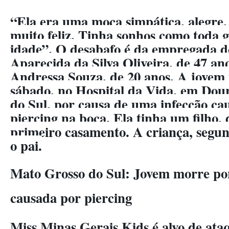
“Ela era uma moça simpática, alegre, 
muito feliz. Tinha sonhos como toda 
idade”. O desabafo é da empregada 
Aparecida da Silva Oliveira, de 47 an
Andressa Souza, de 20 anos. A jovem
sábado, no Hospital da Vida, em Dou
do Sul, por causa de uma infecção c
piercing na boca. Ela tinha um filho, 
primeiro casamento. A criança, segun
o pai.
Mato Grosso do Sul: Jovem morre po
causada por piercing
Miss Minas Gerais Kids é alvo de ata