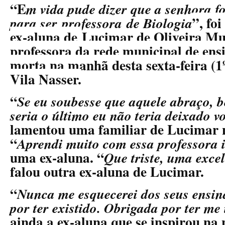
“E
m vida pude dizer que a senhora f
”, fo
para ser professora de Biologia
ex-aluna de
Lucimar de Oliveira Mu
professora da rede municipal de ens
morta na manhã desta sexta-feira (1º
Vila Nasser.
“
Se eu soubesse que aquele abraço, 
seria o último eu não teria deixado v
lamentou uma familiar de Lucimar 
“
Aprendi muito com essa professora i
uma ex-aluna. “
Que triste, uma exce
falou outra ex-aluna de Lucimar.
“
Nunca me esquecerei dos seus ensi
por ter existido. Obrigada por ter me
ainda a ex-aluna que se inspirou na 