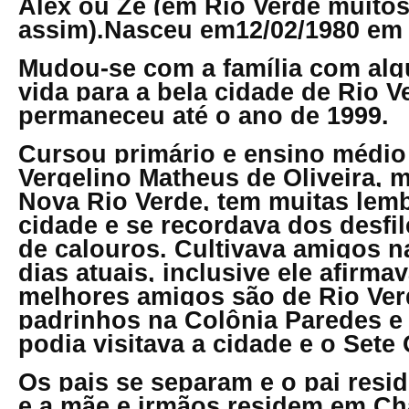
Alex ou Zé (em Rio Verde muit
assim).Nasceu em12/02/1980 em 
Mudou-se com a família com al
vida para a bela cidade de Rio 
permaneceu até o ano de 1999.
Cursou primário e ensino médio
Vergelino Matheus de Oliveira, 
Nova Rio Verde, tem muitas lem
cidade e se recordava dos desfi
de calouros. Cultivava amigos n
dias atuais, inclusive ele afirma
melhores amigos são de Rio Ver
padrinhos na Colônia Paredes e
podia visitava a cidade e o Sete
Os pais se separam e o pai res
e a mãe e irmãos residem em C