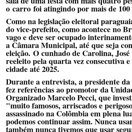
saía de uma festa com mais quatro p
o carro foi atingindo por mais de 100
Como na legislação eleitoral paraguaia
do vice-prefeito, como acontece no Bra
vago e deve ser ocupado interinamen
a Câmara Municipal, até que seja co
eleição. O cunhado de Carolina, José 
reeleito pela quarta vez consecutiva e
cidade até 2025.
Durante a entrevista, a presidente 
fez referências ao promotor da Unid
Organizado Marcelo Pecci, que invest
"muito famosos, arriscados e perigoso
assassinado na Colômbia em plena lu
podemos continuar assim. Nunca usa
também nunca tivemos que usar segu